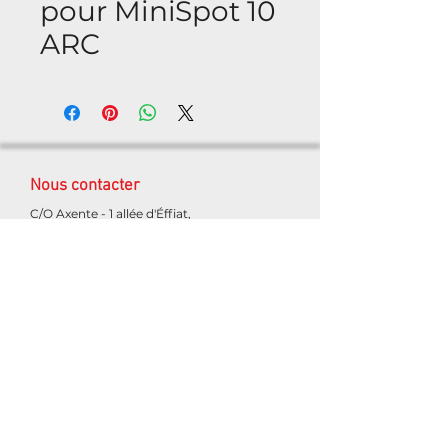
pour MiniSpot 10
ARC
Nous contacter
C/O Axente - 1 allée d'Éffiat,
Le Parc de l'Événement, Bât.H
91160 Longjumeau, France
+33 1 69 10 50 82
contact@oxolight.com
Mentions légales
Politique en matière de cookies
Politique de confidentialité