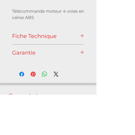
Télécommande moteur 4 voies en
valise ABS
Fiche Technique
Aller vers téléchargement
Garantie
Caractéristiques
2 ans
Bouton commutateur de
montée/descente par canal
Fonction "remote" avec "link"
pour chaîner plusieurs
contrôleurs
Nous contacter
Sortie P17 Triphasée par voie et
Harting 16 points
C/O Axente - 1 allée d'Éffiat,
Le Parc de l'Événement, Bât.H
1 kW max par voie
91160 Longjumeau, France
+33 1 69 10 50 82
Alimentation
contact@oxolight.com